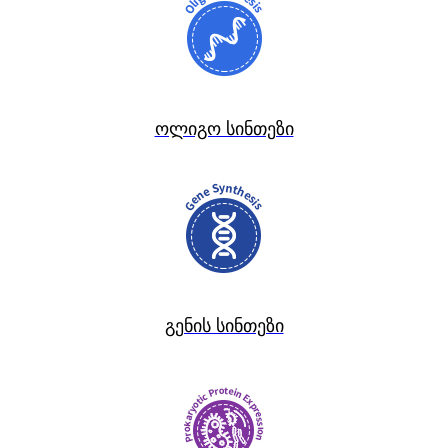
ოლიგო სინთეზი
გენის სინთეზი