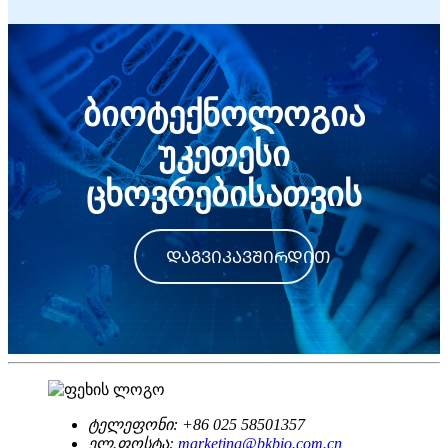
ბიოტექნოლოგია
უკეთესი
ცხოვრებისათვის
ᲓᲐᲒᲕᲘᲙᲐᲕᲨᲘᲠᲓᲘᲗ
ტელეფონი:
+86 025 58501357
ელ.ფოსტა:
marketing@bkbio.com.cn