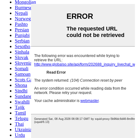
Mongolian
Burmese
Nepali
Norwegian
Pashto
Persian
Punjabi
Serbian
Sesotho
Sinhala
Slovak
Slovenian
Somali
Samoan
Scots Gaelic
Shona
Sindhi
Sundanese
Swahili
Tajik
Tamil
Telugu
Thai
Ukrainian
Urdu