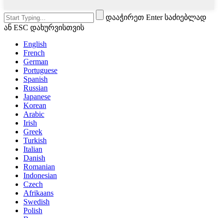
დააჭირეთ Enter საძიებლად
ან ESC დახურვისთვის
English
French
German
Portuguese
Spanish
Russian
Japanese
Korean
Arabic
Irish
Greek
Turkish
Italian
Danish
Romanian
Indonesian
Czech
Afrikaans
Swedish
Polish