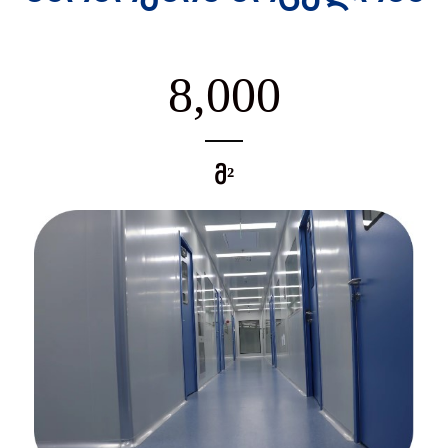
8,000
მ²